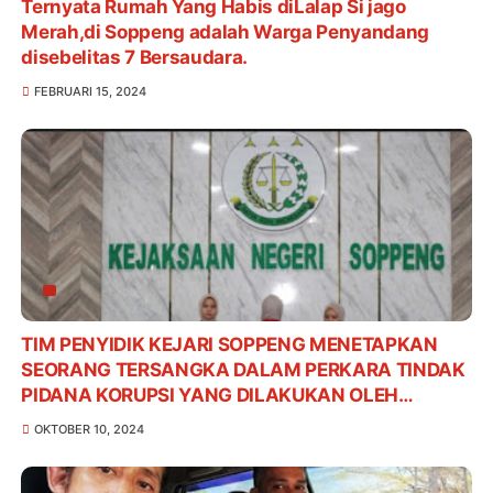
Ternyata Rumah Yang Habis diLalap Si jago
Merah,di Soppeng adalah Warga Penyandang
disebelitas 7 Bersaudara.
FEBRUARI 15, 2024
TIM PENYIDIK KEJARI SOPPENG MENETAPKAN
SEORANG TERSANGKA DALAM PERKARA TINDAK
PIDANA KORUPSI YANG DILAKUKAN OLEH
KARYAWAN SALAH SATU BANK PLAT MERAH DI
OKTOBER 10, 2024
KABUPATEN SOPPENG TAHUN 2024