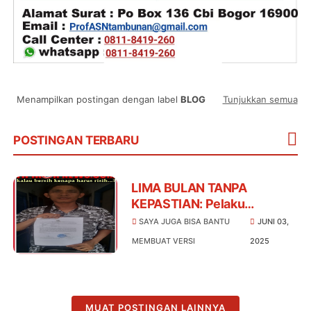
Menampilkan postingan dengan label
BLOG
Tunjukkan semua
POSTINGAN TERBARU
LIMA BULAN TANPA
KEPASTIAN: Pelaku
Berkeliaran, Kapolsek
SAYA JUGA BISA BANTU
JUNI 03,
Indrapura Diam, Eko Razman
MEMBUAT VERSI
2025
Sihombing Lapor ke Propam
Polda Sumut
MUAT POSTINGAN LAINNYA