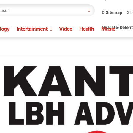
Sitemap
I
Syarat & Keten
logy
Intertainment
Video
Health
Music