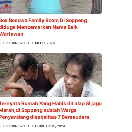
Bos Bosowa Family Room Di Soppeng
diduga Mencemarkan Nama Baik
Wartawan
TIPIKORNEWS.ID
MEI 11, 2024
Ternyata Rumah Yang Habis diLalap Si jago
Merah,di Soppeng adalah Warga
Penyandang disebelitas 7 Bersaudara.
TIPIKORNEWS.ID
FEBRUARI 15, 2024