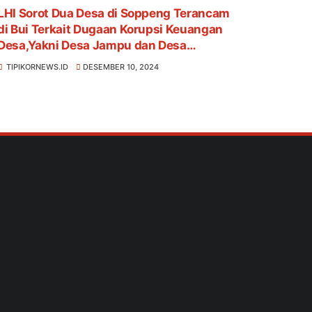
LHI Sorot Dua Desa di Soppeng Terancam
di Bui Terkait Dugaan Korupsi Keuangan
Desa,Yakni Desa Jampu dan Desa
Umpungeng
TIPIKORNEWS.ID
DESEMBER 10, 2024