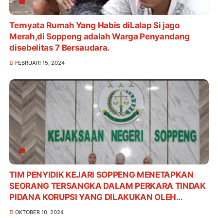
Ternyata Rumah Yang Habis diLalap Si jago
Merah,di Soppeng adalah Warga Penyandang
disebelitas 7 Bersaudara.
FEBRUARI 15, 2024
TIM PENYIDIK KEJARI SOPPENG MENETAPKAN
SEORANG TERSANGKA DALAM PERKARA TINDAK
PIDANA KORUPSI YANG DILAKUKAN OLEH
KARYAWAN SALAH SATU BANK PLAT MERAH DI
OKTOBER 10, 2024