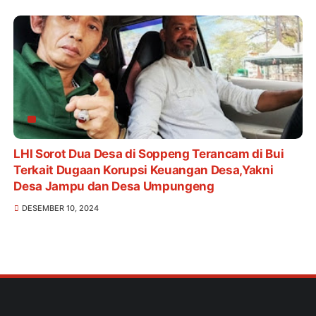
KABUPATEN SOPPENG TAHUN 2024
LHI Sorot Dua Desa di Soppeng Terancam di Bui
Terkait Dugaan Korupsi Keuangan Desa,Yakni
Desa Jampu dan Desa Umpungeng
DESEMBER 10, 2024