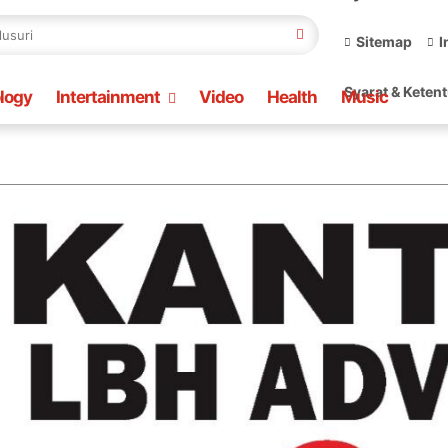
Sitemap
I
Syarat & Keten
logy
Intertainment
Video
Health
Music