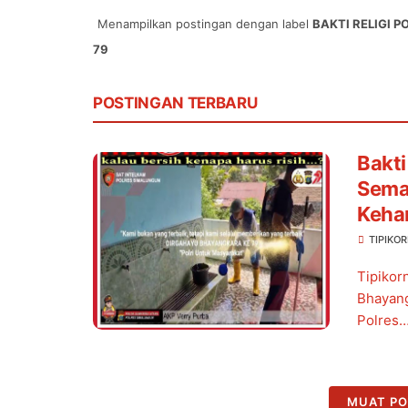
Menampilkan postingan dengan label
BAKTI RELIGI
79
POSTINGAN TERBARU
Bakti
Sema
Kehar
TIPIKO
Tipikor
Bhayang
Polres
MUAT PO