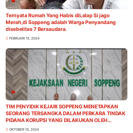
Ternyata Rumah Yang Habis diLalap Si jago
Merah,di Soppeng adalah Warga Penyandang
disebelitas 7 Bersaudara.
FEBRUARI 15, 2024
TIM PENYIDIK KEJARI SOPPENG MENETAPKAN
SEORANG TERSANGKA DALAM PERKARA TINDAK
PIDANA KORUPSI YANG DILAKUKAN OLEH
KARYAWAN SALAH SATU BANK PLAT MERAH DI
OKTOBER 10, 2024