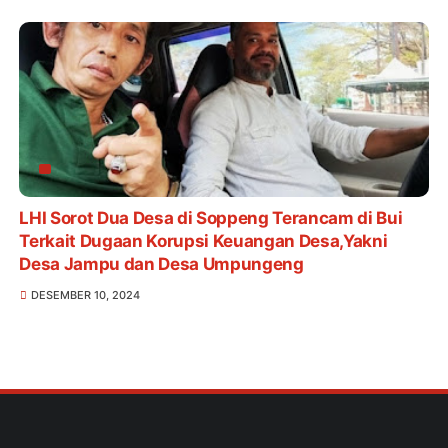
KABUPATEN SOPPENG TAHUN 2024
LHI Sorot Dua Desa di Soppeng Terancam di Bui
Terkait Dugaan Korupsi Keuangan Desa,Yakni
Desa Jampu dan Desa Umpungeng
DESEMBER 10, 2024