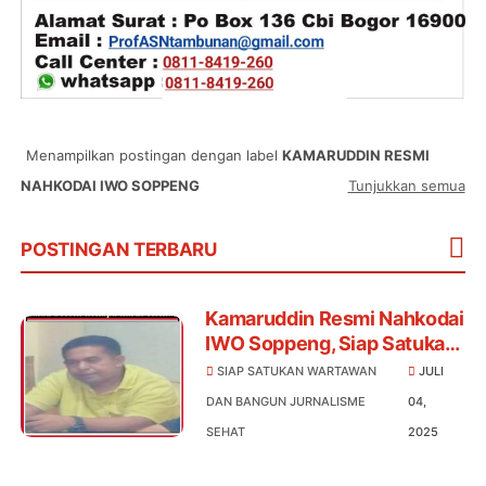
Menampilkan postingan dengan label
KAMARUDDIN RESMI
NAHKODAI IWO SOPPENG
Tunjukkan semua
POSTINGAN TERBARU
Kamaruddin Resmi Nahkodai
IWO Soppeng, Siap Satukan
Wartawan dan Bangun
SIAP SATUKAN WARTAWAN
JULI
Jurnalisme Sehat
DAN BANGUN JURNALISME
04,
SEHAT
2025