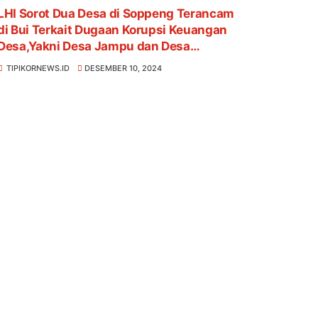
LHI Sorot Dua Desa di Soppeng Terancam
di Bui Terkait Dugaan Korupsi Keuangan
Desa,Yakni Desa Jampu dan Desa
Umpungeng
TIPIKORNEWS.ID
DESEMBER 10, 2024