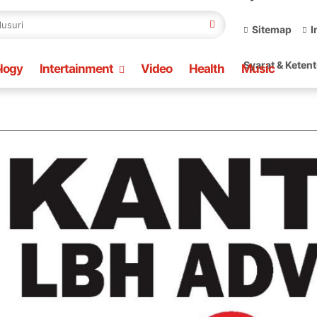
Sitemap
I
Syarat & Keten
logy
Intertainment
Video
Health
Music