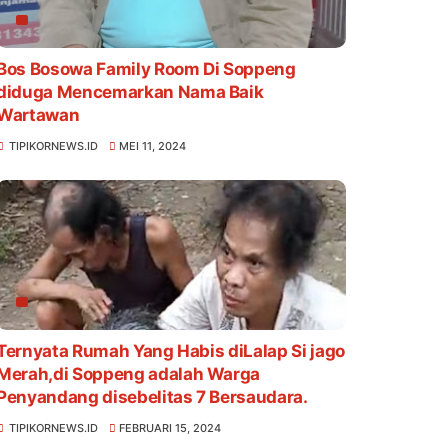
Bos Bosowa Family Room Di Soppeng
diduga Mencemarkan Nama Baik
Wartawan
TIPIKORNEWS.ID
MEI 11, 2024
Ternyata Rumah Yang Habis diLalap Si jago
Merah,di Soppeng adalah Warga
Penyandang disebelitas 7 Bersaudara.
TIPIKORNEWS.ID
FEBRUARI 15, 2024