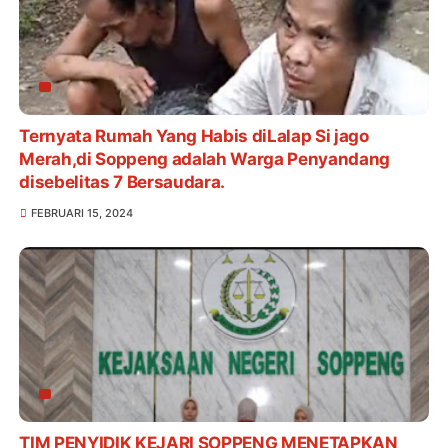
Ternyata Rumah Yang Habis diLalap Si jago
Merah,di Soppeng adalah Warga Penyandang
disebelitas 7 Bersaudara.
FEBRUARI 15, 2024
TIM PENYIDIK KEJARI SOPPENG MENETAPKAN