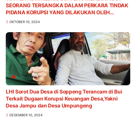
SEORANG TERSANGKA DALAM PERKARA TINDAK
PIDANA KORUPSI YANG DILAKUKAN OLEH
KARYAWAN SALAH SATU BANK PLAT MERAH DI
OKTOBER 10, 2024
KABUPATEN SOPPENG TAHUN 2024
LHI Sorot Dua Desa di Soppeng Terancam di Bui
Terkait Dugaan Korupsi Keuangan Desa,Yakni
Desa Jampu dan Desa Umpungeng
DESEMBER 10, 2024