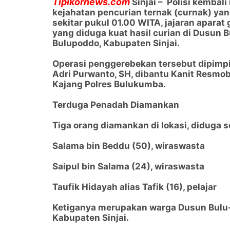
Tipikornews.com
Sinjai – Polisi kemba
kejahatan pencurian ternak (curnak) yan
sekitar pukul 01.00 WITA, jajaran apara
yang diduga kuat hasil curian di Dusun 
Bulupoddo, Kabupaten Sinjai.
Operasi penggerebekan tersebut dipimpi
Adri Purwanto, SH, dibantu Kanit Resmob
Kajang Polres Bulukumba.
Terduga Penadah Diamankan
Tiga orang diamankan di lokasi, diduga s
Salama bin Beddu (50), wiraswasta
Saipul bin Salama (24), wiraswasta
Taufik Hidayah alias Tafik (16), pelajar
Ketiganya merupakan warga Dusun Bulu-b
Kabupaten Sinjai.