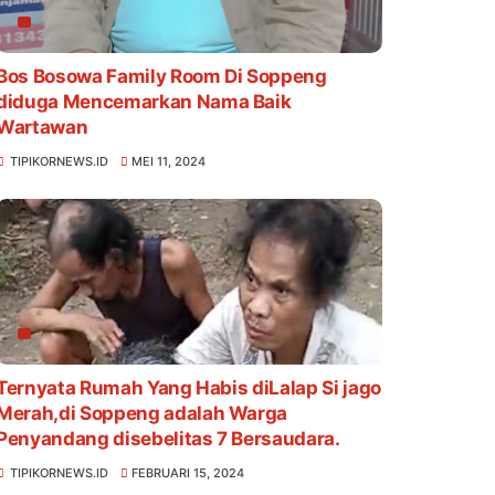
Bos Bosowa Family Room Di Soppeng
diduga Mencemarkan Nama Baik
Wartawan
TIPIKORNEWS.ID
MEI 11, 2024
Ternyata Rumah Yang Habis diLalap Si jago
Merah,di Soppeng adalah Warga
Penyandang disebelitas 7 Bersaudara.
TIPIKORNEWS.ID
FEBRUARI 15, 2024