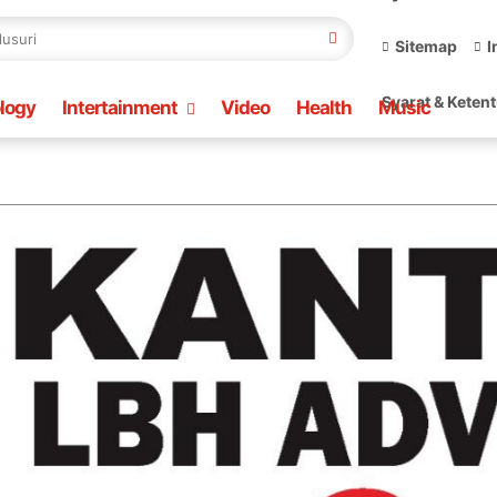
Sitemap
I
Syarat & Keten
logy
Intertainment
Video
Health
Music