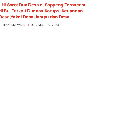
LHI Sorot Dua Desa di Soppeng Terancam
di Bui Terkait Dugaan Korupsi Keuangan
Desa,Yakni Desa Jampu dan Desa
Umpungeng
TIPIKORNEWS.ID
DESEMBER 10, 2024