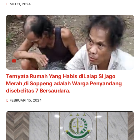
MEI 11, 2024
Ternyata Rumah Yang Habis diLalap Si jago
Merah,di Soppeng adalah Warga Penyandang
disebelitas 7 Bersaudara.
FEBRUARI 15, 2024