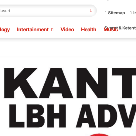
Sitemap
I
Syarat & Keten
logy
Intertainment
Video
Health
Music