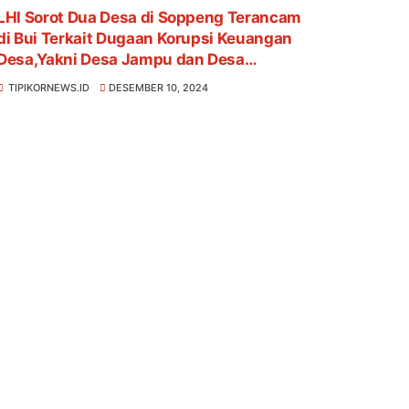
LHI Sorot Dua Desa di Soppeng Terancam
di Bui Terkait Dugaan Korupsi Keuangan
Desa,Yakni Desa Jampu dan Desa
Umpungeng
TIPIKORNEWS.ID
DESEMBER 10, 2024