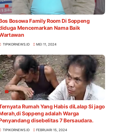
Bos Bosowa Family Room Di Soppeng
diduga Mencemarkan Nama Baik
Wartawan
TIPIKORNEWS.ID
MEI 11, 2024
Ternyata Rumah Yang Habis diLalap Si jago
Merah,di Soppeng adalah Warga
Penyandang disebelitas 7 Bersaudara.
TIPIKORNEWS.ID
FEBRUARI 15, 2024