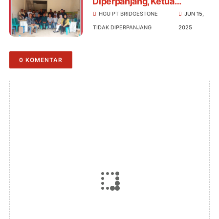
Diperpanjang, Ketua
MKFMNI Simalungun Desak
HGU PT BRIDGESTONE
JUN 15,
Lahan Dikembalikan ke
TIDAK DIPERPANJANG
2025
Masyarakat
0 KOMENTAR