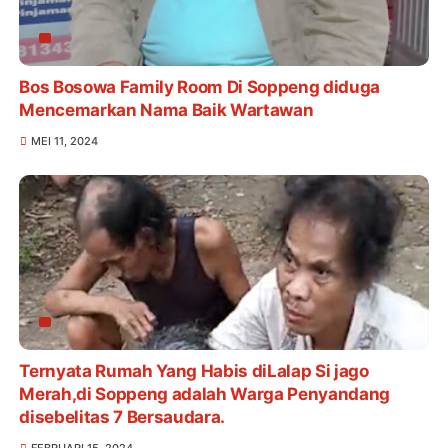
Bos Bosowa Family Room Di Soppeng diduga
Mencemarkan Nama Baik Wartawan
MEI 11, 2024
Ternyata Rumah Yang Habis diLalap Si jago
Merah,di Soppeng adalah Warga Penyandang
disebelitas 7 Bersaudara.