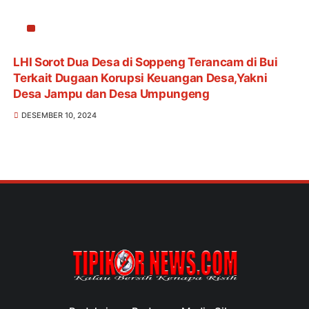
LHI Sorot Dua Desa di Soppeng Terancam di Bui
Terkait Dugaan Korupsi Keuangan Desa,Yakni
Desa Jampu dan Desa Umpungeng
DESEMBER 10, 2024