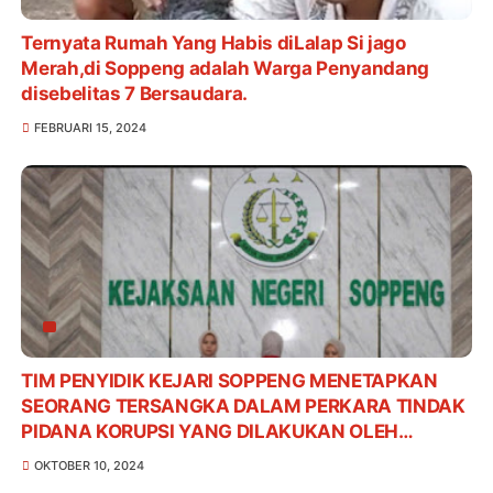
Ternyata Rumah Yang Habis diLalap Si jago
Merah,di Soppeng adalah Warga Penyandang
disebelitas 7 Bersaudara.
FEBRUARI 15, 2024
TIM PENYIDIK KEJARI SOPPENG MENETAPKAN
SEORANG TERSANGKA DALAM PERKARA TINDAK
PIDANA KORUPSI YANG DILAKUKAN OLEH
KARYAWAN SALAH SATU BANK PLAT MERAH DI
OKTOBER 10, 2024
KABUPATEN SOPPENG TAHUN 2024