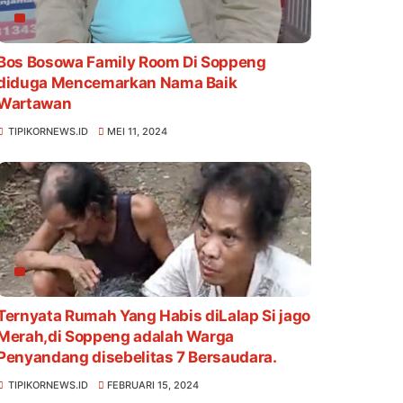
Bos Bosowa Family Room Di Soppeng
diduga Mencemarkan Nama Baik
Wartawan
TIPIKORNEWS.ID
MEI 11, 2024
Ternyata Rumah Yang Habis diLalap Si jago
Merah,di Soppeng adalah Warga
Penyandang disebelitas 7 Bersaudara.
TIPIKORNEWS.ID
FEBRUARI 15, 2024