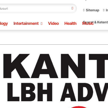
Sitemap
I
Syarat & Keten
logy
Intertainment
Video
Health
Music