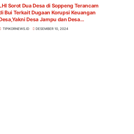
LHI Sorot Dua Desa di Soppeng Terancam
di Bui Terkait Dugaan Korupsi Keuangan
Desa,Yakni Desa Jampu dan Desa
Umpungeng
TIPIKORNEWS.ID
DESEMBER 10, 2024