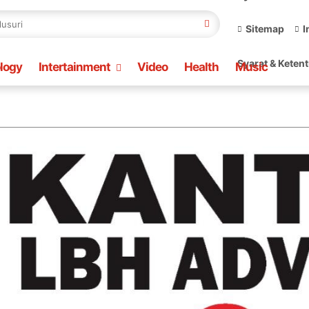
Sitemap
I
Syarat & Keten
logy
Intertainment
Video
Health
Music