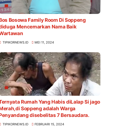
Bos Bosowa Family Room Di Soppeng
diduga Mencemarkan Nama Baik
Wartawan
TIPIKORNEWS.ID
MEI 11, 2024
Ternyata Rumah Yang Habis diLalap Si jago
Merah,di Soppeng adalah Warga
Penyandang disebelitas 7 Bersaudara.
TIPIKORNEWS.ID
FEBRUARI 15, 2024