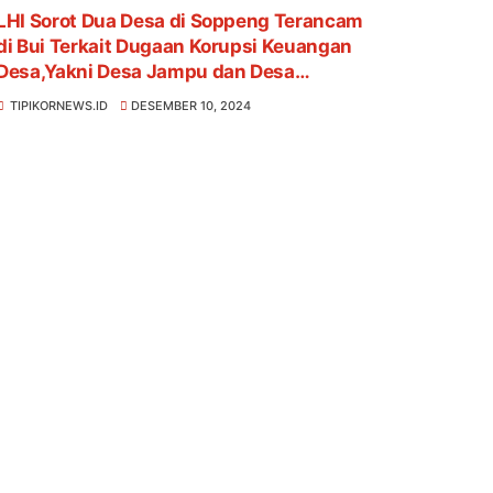
LHI Sorot Dua Desa di Soppeng Terancam
di Bui Terkait Dugaan Korupsi Keuangan
Desa,Yakni Desa Jampu dan Desa
Umpungeng
TIPIKORNEWS.ID
DESEMBER 10, 2024