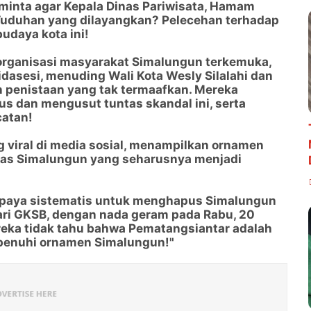
minta agar Kepala Dinas Pariwisata, Hamam
. Tuduhan yang dilayangkan? Pelecehan terhadap
udaya kota ini!
organisasi masyarakat Simalungun terkemuka,
idasesi, menuding Wali Kota Wesly Silalahi dan
 penistaan yang tak termaafkan. Mereka
dan mengusut tuntas skandal ini, serta
catan!
viral di media sosial, menampilkan ornamen
itas Simalungun yang seharusnya menjadi
h upaya sistematis untuk menghapus Simalungun
ari GKSB, dengan nada geram pada Rabu, 20
ka tidak tahu bahwa Pematangsiantar adalah
ipenuhi ornamen Simalungun!"