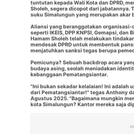
tuntutan kepada Wali Kota dan DPRD, me
Sholeh, segera dicopot dari jabatannya
suku Simalungun yang merupakan akar b
Aliansi yang beranggotakan organisasi-
seperti IKEIS, DPP KNPSI, Gemapsi, dan B
Hamam Sholeh telah melakukan tindakan
mendesak DPRD untuk membentuk pansus 
menjatuhkan sanksi tegas berupa peme
Pemicunya? Sebuah backdrop acara yang 
budaya asing, seolah meniadakan ident
kebanggaan Pematangsiantar.
"Ini bukan sekadar kelalaian! Ini adala
dari Pematangsiantar!" tegas Anthony d
Agustus 2025. "Bagaimana mungkin mere
kota Simalungun? Kantor mereka saja d