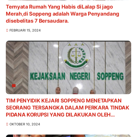
Ternyata Rumah Yang Habis diLalap Si jago
Merah,di Soppeng adalah Warga Penyandang
disebelitas 7 Bersaudara.
FEBRUARI 15, 2024
TIM PENYIDIK KEJARI SOPPENG MENETAPKAN
SEORANG TERSANGKA DALAM PERKARA TINDAK
PIDANA KORUPSI YANG DILAKUKAN OLEH
KARYAWAN SALAH SATU BANK PLAT MERAH DI
OKTOBER 10, 2024
KABUPATEN SOPPENG TAHUN 2024