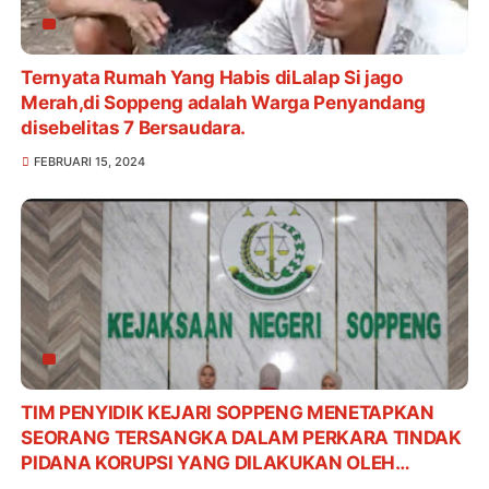
Ternyata Rumah Yang Habis diLalap Si jago
Merah,di Soppeng adalah Warga Penyandang
disebelitas 7 Bersaudara.
FEBRUARI 15, 2024
TIM PENYIDIK KEJARI SOPPENG MENETAPKAN
SEORANG TERSANGKA DALAM PERKARA TINDAK
PIDANA KORUPSI YANG DILAKUKAN OLEH
KARYAWAN SALAH SATU BANK PLAT MERAH DI