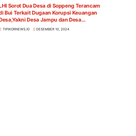
LHI Sorot Dua Desa di Soppeng Terancam
di Bui Terkait Dugaan Korupsi Keuangan
Desa,Yakni Desa Jampu dan Desa
Umpungeng
TIPIKORNEWS.ID
DESEMBER 10, 2024