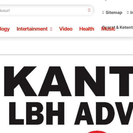
Sitemap
I
Syarat & Keten
logy
Intertainment
Video
Health
Music