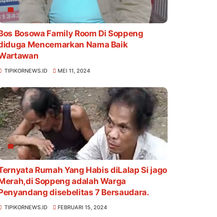
Bos Bosowa Family Room Di Soppeng
diduga Mencemarkan Nama Baik
Wartawan
TIPIKORNEWS.ID
MEI 11, 2024
Ternyata Rumah Yang Habis diLalap Si jago
Merah,di Soppeng adalah Warga
Penyandang disebelitas 7 Bersaudara.
TIPIKORNEWS.ID
FEBRUARI 15, 2024