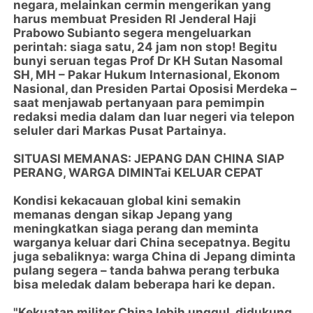
negara, melainkan cermin mengerikan yang
harus membuat Presiden RI Jenderal Haji
Prabowo Subianto segera mengeluarkan
perintah: siaga satu, 24 jam non stop! Begitu
bunyi seruan tegas Prof Dr KH Sutan Nasomal
SH, MH – Pakar Hukum Internasional, Ekonom
Nasional, dan Presiden Partai Oposisi Merdeka –
saat menjawab pertanyaan para pemimpin
redaksi media dalam dan luar negeri via telepon
seluler dari Markas Pusat Partainya.
SITUASI MEMANAS: JEPANG DAN CHINA SIAP
PERANG, WARGA DIMINTai KELUAR CEPAT
Kondisi kekacauan global kini semakin
memanas dengan sikap Jepang yang
meningkatkan siaga perang dan meminta
warganya keluar dari China secepatnya. Begitu
juga sebaliknya: warga China di Jepang diminta
pulang segera – tanda bahwa perang terbuka
bisa meledak dalam beberapa hari ke depan.
"Kekuatan militer China lebih unggul, didukung