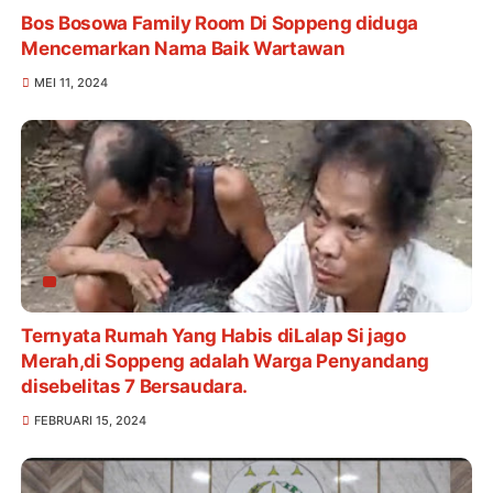
Bos Bosowa Family Room Di Soppeng diduga
Mencemarkan Nama Baik Wartawan
MEI 11, 2024
Ternyata Rumah Yang Habis diLalap Si jago
Merah,di Soppeng adalah Warga Penyandang
disebelitas 7 Bersaudara.
FEBRUARI 15, 2024