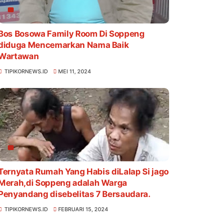
Bos Bosowa Family Room Di Soppeng
diduga Mencemarkan Nama Baik
Wartawan
TIPIKORNEWS.ID
MEI 11, 2024
Ternyata Rumah Yang Habis diLalap Si jago
Merah,di Soppeng adalah Warga
Penyandang disebelitas 7 Bersaudara.
TIPIKORNEWS.ID
FEBRUARI 15, 2024