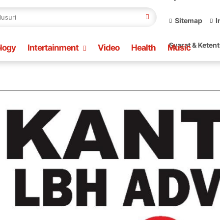
Sitemap
I
Syarat & Keten
logy
Intertainment
Video
Health
Music