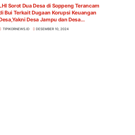
LHI Sorot Dua Desa di Soppeng Terancam
di Bui Terkait Dugaan Korupsi Keuangan
Desa,Yakni Desa Jampu dan Desa
Umpungeng
TIPIKORNEWS.ID
DESEMBER 10, 2024