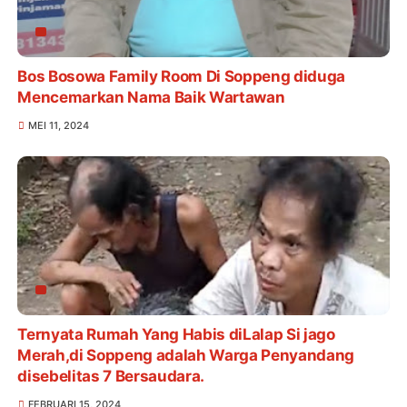
Bos Bosowa Family Room Di Soppeng diduga
Mencemarkan Nama Baik Wartawan
MEI 11, 2024
Ternyata Rumah Yang Habis diLalap Si jago
Merah,di Soppeng adalah Warga Penyandang
disebelitas 7 Bersaudara.
FEBRUARI 15, 2024