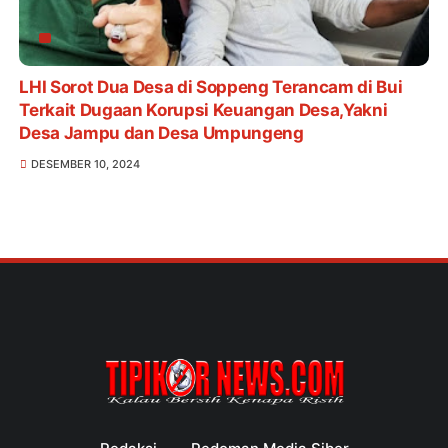
LHI Sorot Dua Desa di Soppeng Terancam di Bui
Terkait Dugaan Korupsi Keuangan Desa,Yakni
Desa Jampu dan Desa Umpungeng
DESEMBER 10, 2024