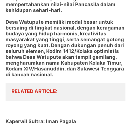
mempertahankan nilai-nilai Pancasila dalam
kehidupan sehari-hari.
Desa Watupute memiliki modal besar untuk
bersaing di tingkat nasional, dengan keragaman
budaya yang hidup harmonis, kreativitas
masyarakat yang tinggi, serta semangat gotong
royong yang kuat. Dengan dukungan penuh dari
seluruh elemen, Kodim 1412/Kolaka optimistis
bahwa Desa Watupute akan tampil gemilang,
mengharumkan nama Kabupaten Kolaka Timur,
Kodam XIV/Hasanuddin, dan Sulawesi Tenggara
di kancah nasional.
RELATED ARTICLE
Kaperwil Sultra: Iman Pagala