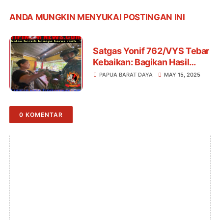
ANDA MUNGKIN MENYUKAI POSTINGAN INI
Satgas Yonif 762/VYS Tebar
Kebaikan: Bagikan Hasil
Panen Sayuran kepada
PAPUA BARAT DAYA
MAY 15, 2025
Masyarakat Distrik Yembun,
Papua Barat Daya
0 KOMENTAR