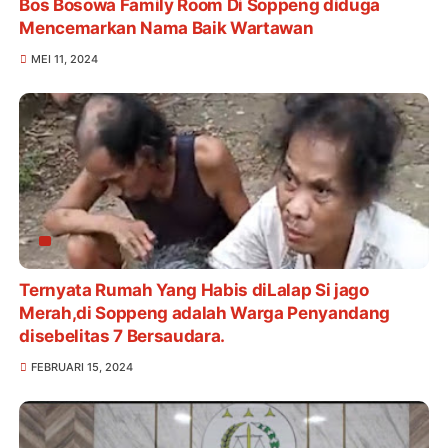
Bos Bosowa Family Room Di Soppeng diduga
Mencemarkan Nama Baik Wartawan
MEI 11, 2024
Ternyata Rumah Yang Habis diLalap Si jago
Merah,di Soppeng adalah Warga Penyandang
disebelitas 7 Bersaudara.
FEBRUARI 15, 2024