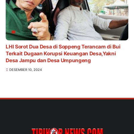
LHI Sorot Dua Desa di Soppeng Terancam di Bui
Terkait Dugaan Korupsi Keuangan Desa,Yakni
Desa Jampu dan Desa Umpungeng
DESEMBER 10, 2024