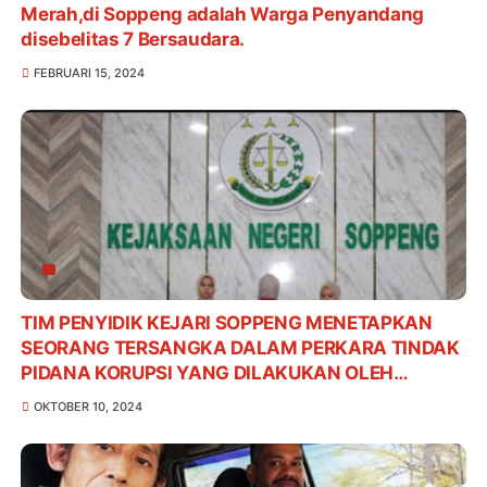
Merah,di Soppeng adalah Warga Penyandang
disebelitas 7 Bersaudara.
FEBRUARI 15, 2024
TIM PENYIDIK KEJARI SOPPENG MENETAPKAN
SEORANG TERSANGKA DALAM PERKARA TINDAK
PIDANA KORUPSI YANG DILAKUKAN OLEH
KARYAWAN SALAH SATU BANK PLAT MERAH DI
OKTOBER 10, 2024
KABUPATEN SOPPENG TAHUN 2024