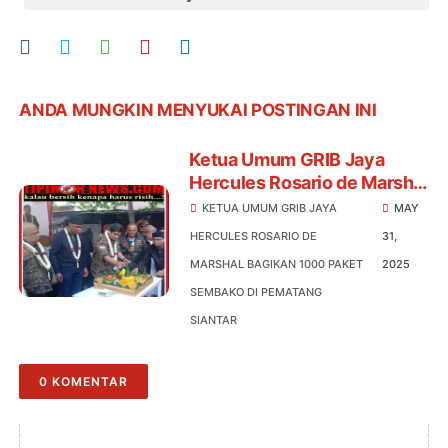
Bagikan 1000 Paket Sembako di Pematang Siantar
ANDA MUNGKIN MENYUKAI POSTINGAN INI
Ketua Umum GRIB Jaya
Hercules Rosario de Marshal
Bagikan 1000 Paket
KETUA UMUM GRIB JAYA
MAY
Sembako di Pematang
HERCULES ROSARIO DE
31,
Siantar
MARSHAL BAGIKAN 1000 PAKET
2025
SEMBAKO DI PEMATANG
SIANTAR
0 KOMENTAR