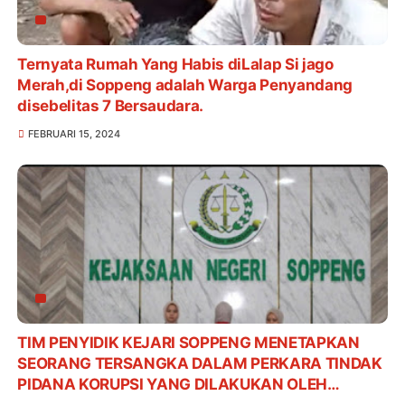
Ternyata Rumah Yang Habis diLalap Si jago
Merah,di Soppeng adalah Warga Penyandang
disebelitas 7 Bersaudara.
FEBRUARI 15, 2024
TIM PENYIDIK KEJARI SOPPENG MENETAPKAN
SEORANG TERSANGKA DALAM PERKARA TINDAK
PIDANA KORUPSI YANG DILAKUKAN OLEH
KARYAWAN SALAH SATU BANK PLAT MERAH DI