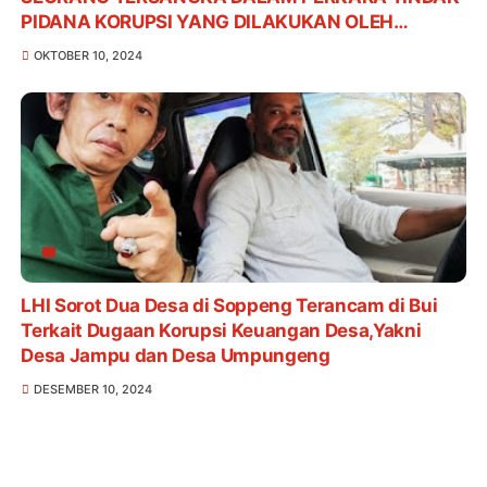
PIDANA KORUPSI YANG DILAKUKAN OLEH
KARYAWAN SALAH SATU BANK PLAT MERAH DI
OKTOBER 10, 2024
KABUPATEN SOPPENG TAHUN 2024
LHI Sorot Dua Desa di Soppeng Terancam di Bui
Terkait Dugaan Korupsi Keuangan Desa,Yakni
Desa Jampu dan Desa Umpungeng
DESEMBER 10, 2024