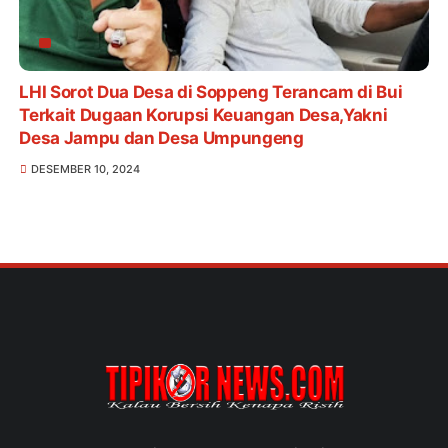
LHI Sorot Dua Desa di Soppeng Terancam di Bui
Terkait Dugaan Korupsi Keuangan Desa,Yakni
Desa Jampu dan Desa Umpungeng
DESEMBER 10, 2024