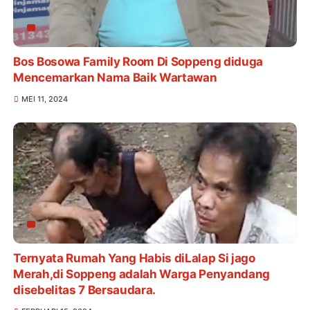
Bos Bosowa Family Room Di Soppeng diduga
Mencemarkan Nama Baik Wartawan
MEI 11, 2024
Ternyata Rumah Yang Habis diLalap Si jago
Merah,di Soppeng adalah Warga Penyandang
disebelitas 7 Bersaudara.